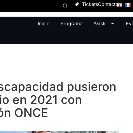
Tickets
Contacto
Inicio
Programa
Asistir
Ev
scapacidad pusieron
io en 2021 con
ión ONCE