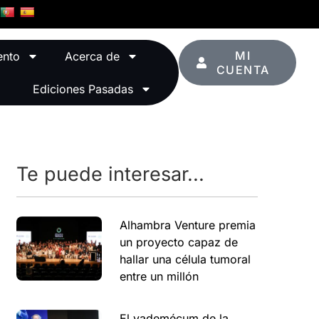
MI
ento
Acerca de
CUENTA
Ediciones Pasadas
Te puede interesar...
Alhambra Venture premia
un proyecto capaz de
hallar una célula tumoral
entre un millón
El vademécum de la