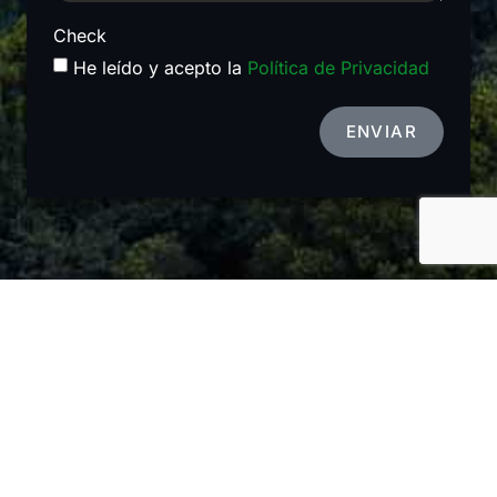
Check
He leído y acepto la
Política de Privacidad
ENVIAR
Manténgase actualizado sobre las últimas
noticias del
Alhambra Venture
Evento