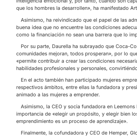
inteligencia emocional y, por tanto, cuando son ca
que los hombres la desarrollen», ha manifestado Art
Asimismo, ha reivindicado que el papel de las adm
buena idea que no encuentre las condiciones adecua
como la financiación no sean una barrera que lo im
Por su parte, Daurella ha subrayado que Coca-Cola
comunidades mejoran, todos prosperan», por lo qu
«permite contribuir a crear las condiciones necesar
habilidades profesionales y personales, convirtién
En el acto también han participado mujeres empren
respectivos ámbitos, entre ellas la fundadora y pr
animado a las mujeres a emprender.
Asimismo, la CEO y socia fundadora en Leemons Ed
importancia de «elegir un propósito, y elegir bien 
emprendimiento es un proceso de aprendizaje».
Finalmente, la cofundadora y CEO de Hemper, Glori