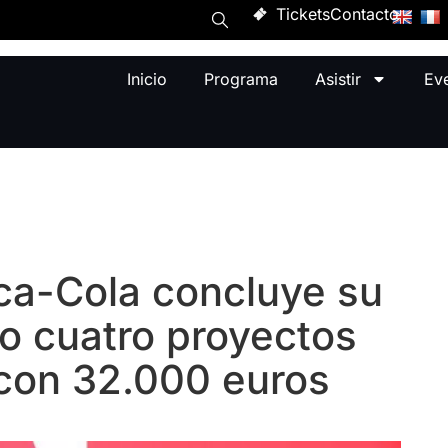
Tickets
Contacto
Inicio
Programa
Asistir
Ev
ca-Cola concluye su
do cuatro proyectos
con 32.000 euros