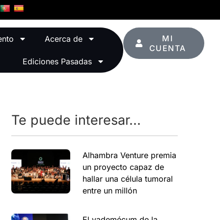
MI
ento
Acerca de
CUENTA
Ediciones Pasadas
Te puede interesar...
Alhambra Venture premia
un proyecto capaz de
hallar una célula tumoral
entre un millón
El vademécum de la