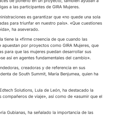
paces de ponerlo en un proyecto, también ayudan a
igas a las participantes de GIRA Mujeres.
inistraciones es garantizar que «no quede una sola
das para triunfar en nuestro país». «Que cuestiones
pida», ha aseverado.
 tiene la «firme creencia de que cuando las
e apuestan por proyectos como GIRA Mujeres, que
ias para que las mujeres puedan desarrollar sus
dose así en agentes fundamentales del cambio».
dedoras, creadoras y de referencia en sus
esidenta de South Summit, María Benjumea, quien ha
tech Solutions, Lula de León, ha destacado la
los compañeros de viaje», así como de «asumir que el
a Gubianas, ha señalado la importancia de las