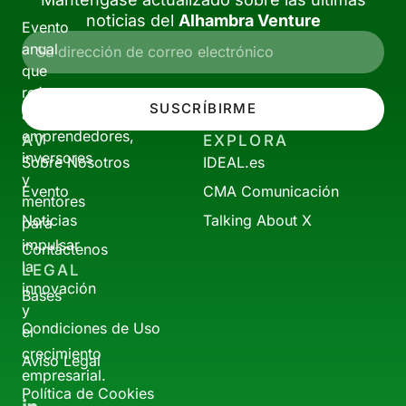
noticias del
Alhambra Venture
Evento
anual
que
reúne
SUSCRÍBIRME
a
emprendedores,
AV
EXPLORA
inversores
Sobre Nosotros
IDEAL.es
y
Evento
CMA Comunicación
mentores
Noticias
Talking About X
para
impulsar
Contáctenos
la
LEGAL
innovación
Bases
y
Condiciones de Uso
el
crecimiento
Aviso Legal
empresarial.
Política de Cookies