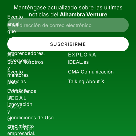
Manténgase actualizado sobre las últimas
noticias del
Alhambra Venture
Evento
anual
que
reúne
SUSCRÍBIRME
a
emprendedores,
AV
EXPLORA
inversores
Sobre Nosotros
IDEAL.es
y
Evento
CMA Comunicación
mentores
Noticias
Talking About X
para
impulsar
Contáctenos
la
LEGAL
innovación
Bases
y
Condiciones de Uso
el
crecimiento
Aviso Legal
empresarial.