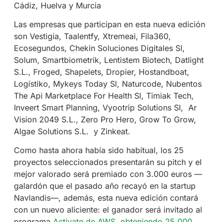
Cádiz, Huelva y Murcia
Las empresas que participan en esta nueva edición
son Vestigia, Taalentfy, Xtremeai, Fila360,
Ecosegundos, Chekin Soluciones Digitales Sl,
Solum, Smartbiometrik, Lentistem Biotech, Datlight
S.L., Froged, Shapelets, Dropier, Hostandboat,
Logístiko, Mykeys Today Sl, Naturcode, Nubentos
The Api Marketplace For Health Sl, Timiak Tech,
Inveert Smart Planning, Vyootrip Solutions Sl,
Ar
Vision 2049 S.L., Zero Pro Hero, Grow To Grow,
Algae Solutions S.L.
y Zinkeat.
Como hasta ahora había sido habitual, los 25
proyectos seleccionados presentarán su pitch y el
mejor valorado será premiado con 3.000 euros —
galardón que el pasado año recayó en la startup
Navlandis—, además, esta nueva edición contará
con un nuevo aliciente: el ganador será invitado al
programa
Activate de AWS, obteniendo 25.000