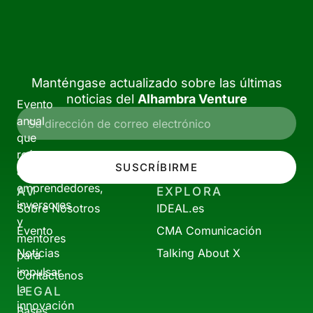
Manténgase actualizado sobre las últimas
noticias del
Alhambra Venture
Evento
anual
que
reúne
SUSCRÍBIRME
a
emprendedores,
AV
EXPLORA
inversores
Sobre Nosotros
IDEAL.es
y
Evento
CMA Comunicación
mentores
Noticias
Talking About X
para
impulsar
Contáctenos
la
LEGAL
innovación
Bases