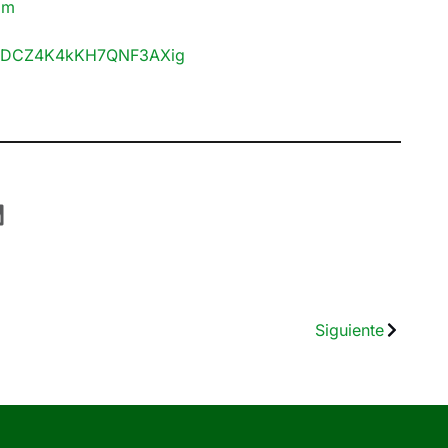
om
uDCZ4K4kKH7QNF3AXig
Siguiente