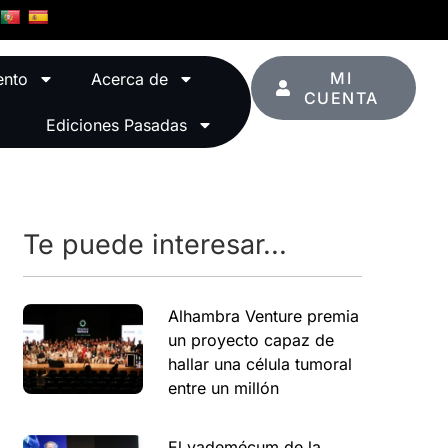
MI
ento
Acerca de
CUENTA
Ediciones Pasadas
Te puede interesar...
Alhambra Venture premia
un proyecto capaz de
hallar una célula tumoral
entre un millón
El vademécum de la