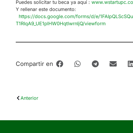
Puedes solicitar tu beca ya aquí :
www.wstartupc.c
Y rellenar este documento:
https://docs.google.com/
forms/d/e/
1FAIpQLScSQ
T1RIqA9_UE1plHW0HqtlwrnIjQ/
viewform
Compartir en
Anterior