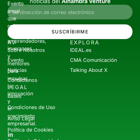
noticias del
Alhambra Venture
Evento
anual
que
reúne
SUSCRÍBIRME
a
emprendedores,
AV
EXPLORA
inversores
Sobre Nosotros
IDEAL.es
y
Evento
CMA Comunicación
mentores
Noticias
Talking About X
para
impulsar
Contáctenos
la
LEGAL
innovación
Bases
y
Condiciones de Uso
el
crecimiento
Aviso Legal
empresarial.
Política de Cookies