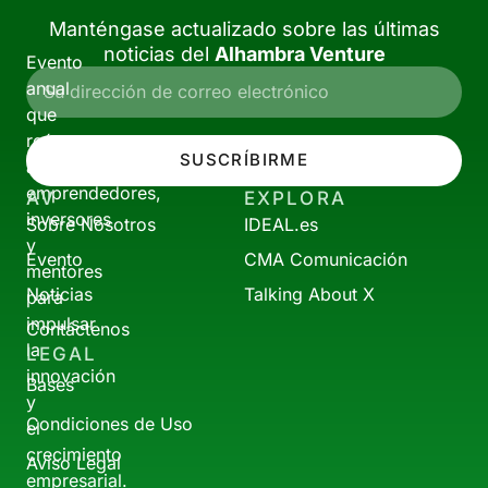
Manténgase actualizado sobre las últimas
noticias del
Alhambra Venture
Evento
anual
que
reúne
SUSCRÍBIRME
a
emprendedores,
AV
EXPLORA
inversores
Sobre Nosotros
IDEAL.es
y
Evento
CMA Comunicación
mentores
Noticias
Talking About X
para
impulsar
Contáctenos
la
LEGAL
innovación
Bases
y
Condiciones de Uso
el
crecimiento
Aviso Legal
empresarial.