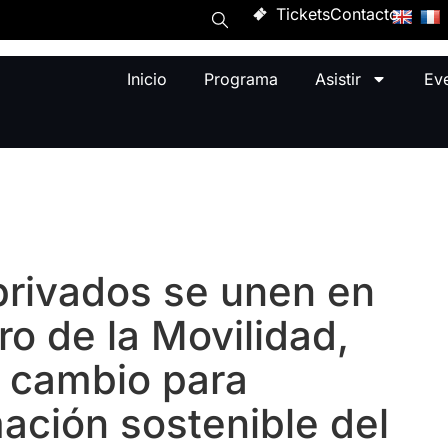
Tickets
Contacto
Inicio
Programa
Asistir
Ev
privados se unen en
ro de la Movilidad,
 cambio para
mación sostenible del