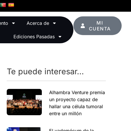
MI
ento
Acerca de
CUENTA
Ediciones Pasadas
Te puede interesar...
Alhambra Venture premia
un proyecto capaz de
hallar una célula tumoral
entre un millón
El vademécum de la