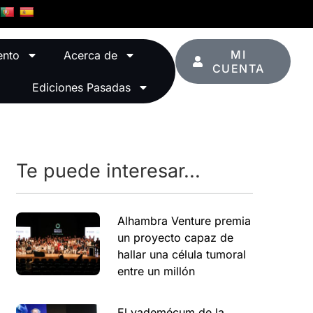
MI
ento
Acerca de
CUENTA
Ediciones Pasadas
Te puede interesar...
Alhambra Venture premia
un proyecto capaz de
hallar una célula tumoral
entre un millón
El vademécum de la