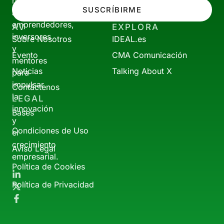
reúne
SUSCRÍBIRME
a
emprendedores,
AV
EXPLORA
inversores
Sobre Nosotros
IDEAL.es
y
Evento
CMA Comunicación
mentores
Noticias
Talking About X
para
impulsar
Contáctenos
la
LEGAL
innovación
Bases
y
Condiciones de Uso
el
crecimiento
Aviso Legal
empresarial.
Política de Cookies
Política de Privacidad