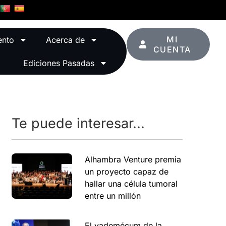
MI
ento
Acerca de
CUENTA
Ediciones Pasadas
Te puede interesar...
Alhambra Venture premia
un proyecto capaz de
hallar una célula tumoral
entre un millón
El vademécum de la