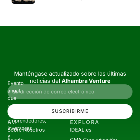
Manténgase actualizado sobre las últimas
noticias del
Alhambra Venture
Evento
anual
que
reúne
SUSCRÍBIRME
a
emprendedores,
AV
EXPLORA
inversores
Sobre Nosotros
IDEAL.es
y
Evento
CMA Comunicación