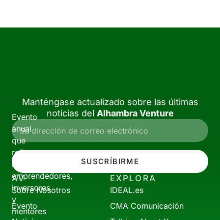
Manténgase actualizado sobre las últimas
noticias del
Alhambra Venture
Evento
anual
que
reúne
SUSCRÍBIRME
a
emprendedores,
AV
EXPLORA
inversores
Sobre Nosotros
IDEAL.es
y
Evento
CMA Comunicación
mentores