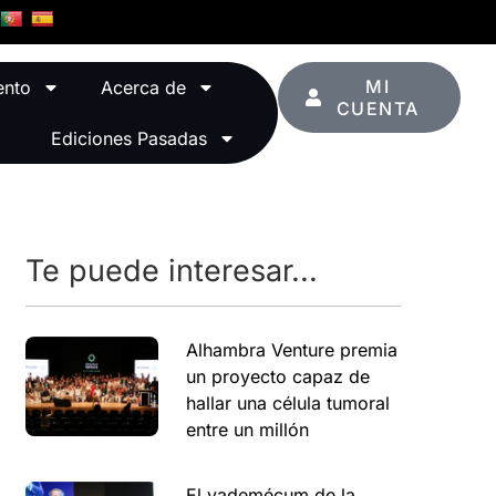
MI
ento
Acerca de
CUENTA
Ediciones Pasadas
Te puede interesar...
Alhambra Venture premia
un proyecto capaz de
hallar una célula tumoral
entre un millón
El vademécum de la