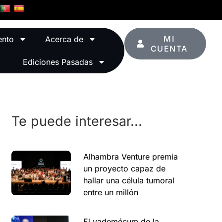
MI
ento
Acerca de
CUENTA
Ediciones Pasadas
Te puede interesar...
Alhambra Venture premia
un proyecto capaz de
hallar una célula tumoral
entre un millón
El vademécum de la