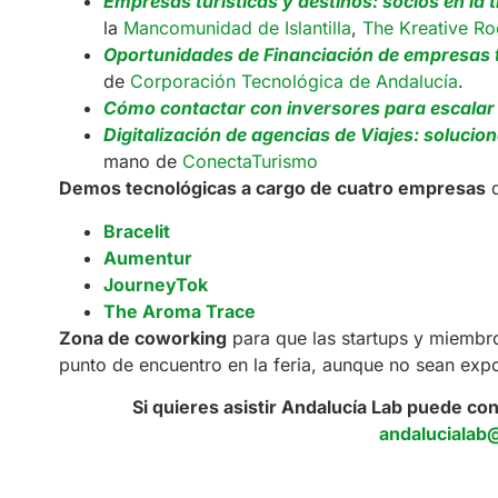
Empresas turísticas y destinos: socios en la 
la
Mancomunidad de Islantilla
,
The Kreative R
Oportunidades de Financiación de empresas 
de
Corporación Tecnológica de Andalucía
.
Cómo contactar con inversores para escalar
Digitalización de a
gencias de Viajes: solucion
mano de
ConectaTurismo
Demos tecnológicas a cargo de cuatro empresas
d
Bracelit
Aument
ur
JourneyTok
The Aroma Trace
Zona de coworking
para que las startups y miembr
punto de encuentro en la feria, aunque no sean expo
Si quieres asistir Andalucía Lab puede co
andalucialab