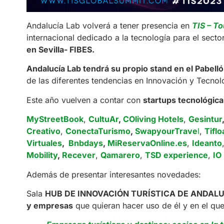
Andalucía Lab volverá a tener presencia en
TIS – T
internacional dedicado a la tecnología para el sector
en Sevilla- FIBES.
Andalucía Lab tendrá su propio stand en el Pabelló
de las diferentes tendencias en Innovación y Tecnol
Este año vuelven a contar con
startups tecnológic
MyStreetBoo
k
,
CultuAr
,
COliving Hotel
s
,
Gesintu
r
Creativo
,
ConectaTurismo
,
SwapyourTrave
l
,
Tiflo
Virtuales
,
Bnbdays
,
MiReservaOnline.es
,
Ideanto
Mobility
,
Recever
,
Qamarero
,
TSD experience
,
IO
Además de presentar interesantes novedades:
Sala
HUB DE INNOVACIÓN TURÍSTICA DE ANDALUCÍA: 
y empresas
que quieran hacer uso de él y en el que