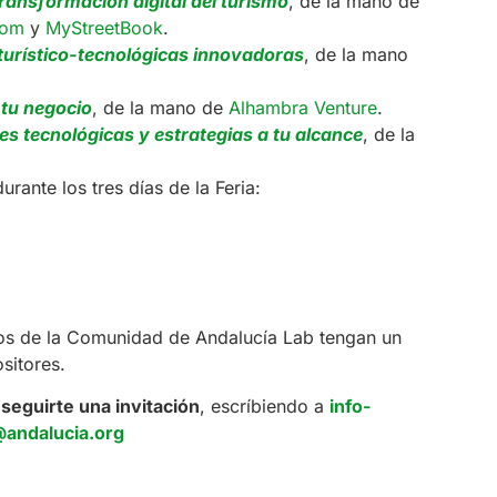
transformación digital del turismo
, de la mano de
oom
y
MyStreetBook
.
turístico-tecnológicas innovadoras
, de la mano
 tu negocio
, de la mano de
Alhambra Venture
.
es tecnológicas y estrategias a tu alcance
, de la
urante los tres días de la Feria:
os de la Comunidad de Andalucía Lab tengan un
sitores.
nseguirte una invitación
, escríbiendo a
info-
@andalucia.org