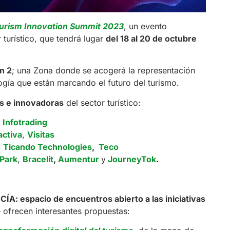
ourism Innovation Summit 2023
, un evento
 turístico, que tendrá lugar
del 18 al 20 de octubre
n 2
; una Zona donde se acogerá la representación
ogía que están marcando el futuro del turismo.
as e innovadoras
del sector turístico:
,
Infotrading
activa
,
Visitas
,
Ticando Technologies
,
Teco
 Par
k
,
Bra
celit
,
Aumentu
r
y
JourneyTok
.
espacio de encuentros abierto a las iniciativas
 ofrecen interesantes propuestas: