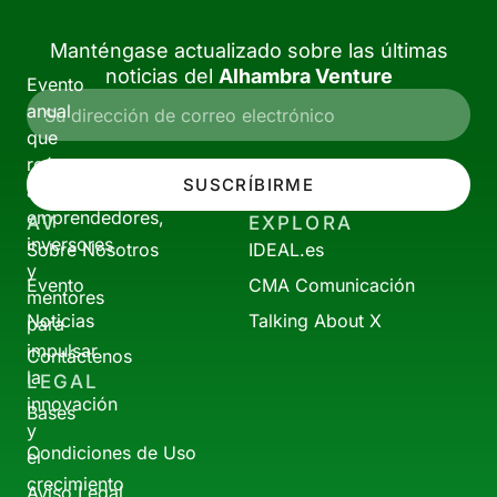
Manténgase actualizado sobre las últimas
noticias del
Alhambra Venture
Evento
anual
que
reúne
SUSCRÍBIRME
a
emprendedores,
AV
EXPLORA
inversores
Sobre Nosotros
IDEAL.es
y
Evento
CMA Comunicación
mentores
Noticias
Talking About X
para
impulsar
Contáctenos
la
LEGAL
innovación
Bases
y
Condiciones de Uso
el
crecimiento
Aviso Legal