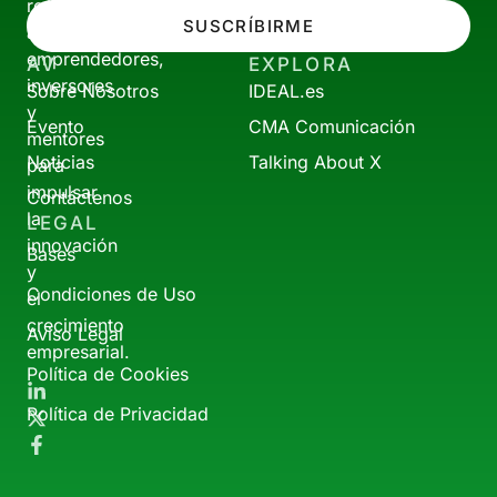
reúne
SUSCRÍBIRME
a
emprendedores,
AV
EXPLORA
inversores
Sobre Nosotros
IDEAL.es
y
Evento
CMA Comunicación
mentores
Noticias
Talking About X
para
impulsar
Contáctenos
la
LEGAL
innovación
Bases
y
Condiciones de Uso
el
crecimiento
Aviso Legal
empresarial.
Política de Cookies
Política de Privacidad