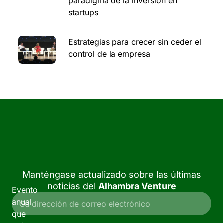
paradigma de la inversión en
startups
Estrategias para crecer sin ceder el
control de la empresa
Manténgase actualizado sobre las últimas
noticias del
Alhambra Venture
Evento
anual
que