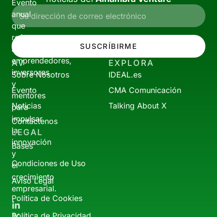
Evento
anual
que
reúne
SUSCRÍBIRME
a
emprendedores,
AV
EXPLORA
inversores
Sobre Nosotros
IDEAL.es
y
Evento
CMA Comunicación
mentores
Noticias
Talking About X
para
impulsar
Contáctenos
la
LEGAL
innovación
Bases
y
Condiciones de Uso
el
crecimiento
Aviso Legal
empresarial.
Política de Cookies
Política de Privacidad