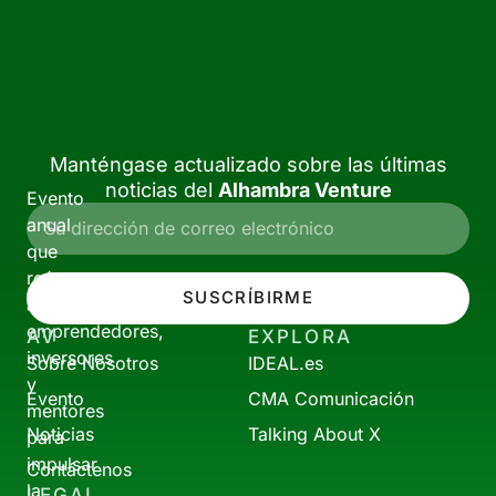
Manténgase actualizado sobre las últimas
noticias del
Alhambra Venture
Evento
anual
que
reúne
SUSCRÍBIRME
a
emprendedores,
AV
EXPLORA
inversores
Sobre Nosotros
IDEAL.es
y
Evento
CMA Comunicación
mentores
Noticias
Talking About X
para
impulsar
Contáctenos
la
LEGAL