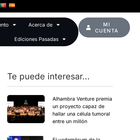
MI
ento
Acerca de
CUENTA
Ediciones Pasadas
Te puede interesar...
Alhambra Venture premia
un proyecto capaz de
hallar una célula tumoral
entre un millón
El vademécum de la