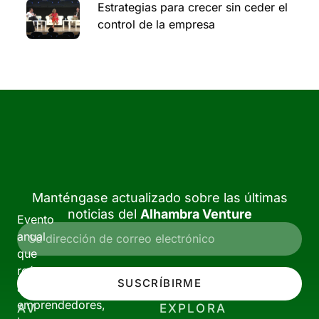
Estrategias para crecer sin ceder el
control de la empresa
Manténgase actualizado sobre las últimas
noticias del
Alhambra Venture
Evento
anual
que
reúne
SUSCRÍBIRME
a
emprendedores,
AV
EXPLORA