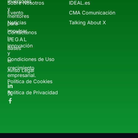
inversores
Sobre Nosotros
IDEAL.es
y
Evento
CMA Comunicación
mentores
Noticias
Talking About X
para
impulsar
Contáctenos
la
LEGAL
innovación
Bases
y
Condiciones de Uso
el
crecimiento
Aviso Legal
empresarial.
Política de Cookies
Política de Privacidad