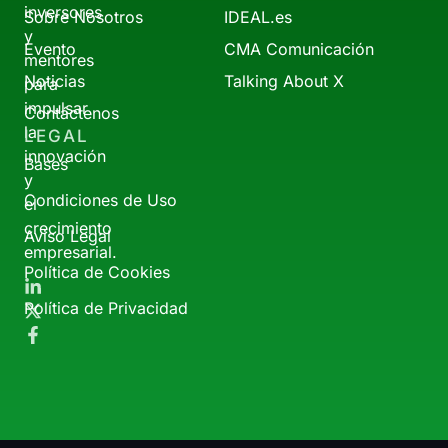
inversores
Sobre Nosotros
IDEAL.es
y
Evento
CMA Comunicación
mentores
Noticias
Talking About X
para
impulsar
Contáctenos
la
LEGAL
innovación
Bases
y
Condiciones de Uso
el
crecimiento
Aviso Legal
empresarial.
Política de Cookies
Política de Privacidad