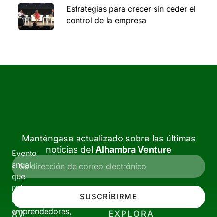
Estrategias para crecer sin ceder el
control de la empresa
Manténgase actualizado sobre las últimas
noticias del
Alhambra Venture
Evento
anual
que
reúne
SUSCRÍBIRME
a
emprendedores,
AV
EXPLORA