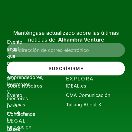
Manténgase actualizado sobre las últimas
noticias del
Alhambra Venture
Evento
anual
que
reúne
SUSCRÍBIRME
a
emprendedores,
AV
EXPLORA
inversores
Sobre Nosotros
IDEAL.es
y
Evento
CMA Comunicación
mentores
Noticias
Talking About X
para
impulsar
Contáctenos
la
LEGAL
innovación
Bases