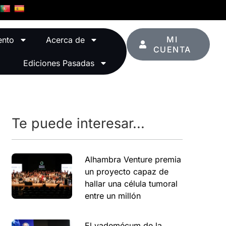
MI
ento
Acerca de
CUENTA
Ediciones Pasadas
Te puede interesar...
Alhambra Venture premia
un proyecto capaz de
hallar una célula tumoral
entre un millón
El vademécum de la