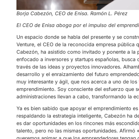
Borja Cabezón, CEO de Enisa. Ramón L. Pérez
El CEO de Enisa aboga por el impulso del emprend
Un espacio donde se habla del presente y se constru
Venture, el CEO de la reconocida empresa pública q
Cabezón, ha asistido como invitado y ponente a la 
enfocado a inversores y startups españolas, busca 
través de las ideas y proyectos innovadores. Alhamb
desarrollo y el enraizamiento del futuro emprended
muy interesante y ágil, que nos acerca a uno de lo
emprendimiento. Soy consciente del esfuerzo que se
administraciones llevan a cabo, transformando la ec
Ya es bien sabido que apoyar el emprendimiento es c
respaldando la estrategia inteligente, Cabezón ha dec
es dar oportunidades en los rincones más escondido
talento, pero no las mismas oportunidades. Afirmó
queremos animar a que los emprendedores tengan c