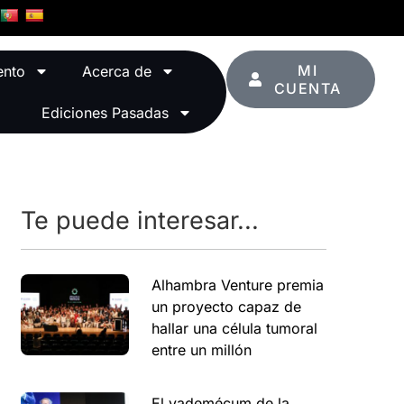
MI
ento
Acerca de
CUENTA
Ediciones Pasadas
Te puede interesar...
Alhambra Venture premia
un proyecto capaz de
hallar una célula tumoral
entre un millón
El vademécum de la