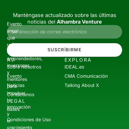
Manténgase actualizado sobre las últimas
noticias del
Alhambra Venture
Evento
anual
que
reúne
SUSCRÍBIRME
a
emprendedores,
AV
EXPLORA
inversores
Sobre Nosotros
IDEAL.es
y
Evento
CMA Comunicación
mentores
Noticias
Talking About X
para
impulsar
Contáctenos
la
LEGAL
innovación
Bases
y
Condiciones de Uso
el
crecimiento