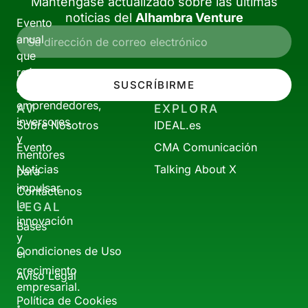
Manténgase actualizado sobre las últimas
noticias del
Alhambra Venture
Evento
anual
que
reúne
SUSCRÍBIRME
a
emprendedores,
AV
EXPLORA
inversores
Sobre Nosotros
IDEAL.es
y
Evento
CMA Comunicación
mentores
Noticias
Talking About X
para
impulsar
Contáctenos
la
LEGAL
innovación
Bases
y
Condiciones de Uso
el
crecimiento
Aviso Legal
empresarial.
Política de Cookies