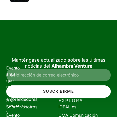
Manténgase actualizado sobre las últimas
noticias del
Alhambra Venture
Evento
anual
que
reúne
SUSCRÍBIRME
a
emprendedores,
AV
EXPLORA
inversores
Sobre Nosotros
IDEAL.es
y
Evento
CMA Comunicación