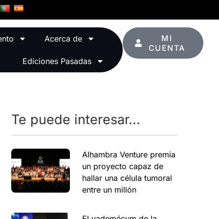
MI
ento
Acerca de
CUENTA
Ediciones Pasadas
Te puede interesar...
Alhambra Venture premia
un proyecto capaz de
hallar una célula tumoral
entre un millón
El vademécum de la