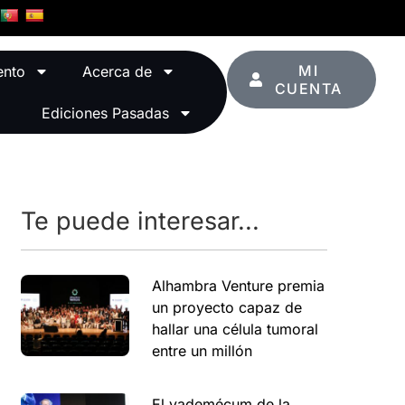
MI
ento
Acerca de
CUENTA
Ediciones Pasadas
Te puede interesar...
Alhambra Venture premia
un proyecto capaz de
hallar una célula tumoral
entre un millón
El vademécum de la