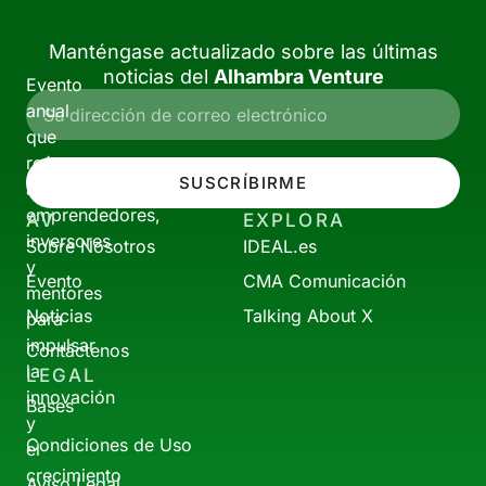
Manténgase actualizado sobre las últimas
noticias del
Alhambra Venture
Evento
anual
que
reúne
SUSCRÍBIRME
a
emprendedores,
AV
EXPLORA
inversores
Sobre Nosotros
IDEAL.es
y
Evento
CMA Comunicación
mentores
Noticias
Talking About X
para
impulsar
Contáctenos
la
LEGAL
innovación
Bases
y
Condiciones de Uso
el
crecimiento
Aviso Legal