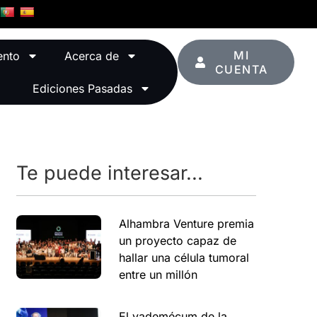
MI
ento
Acerca de
CUENTA
Ediciones Pasadas
Te puede interesar...
Alhambra Venture premia
un proyecto capaz de
hallar una célula tumoral
entre un millón
El vademécum de la