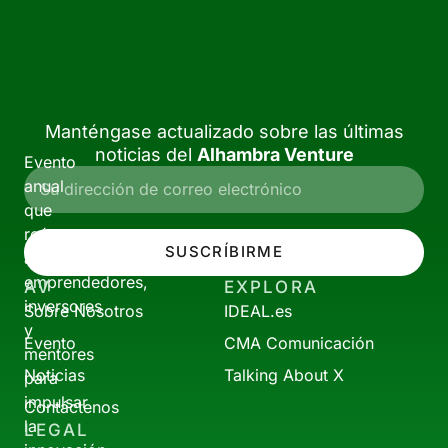
Manténgase actualizado sobre las últimas
noticias del
Alhambra Venture
Evento
anual
que
reúne
SUSCRÍBIRME
a
emprendedores,
AV
EXPLORA
inversores
Sobre Nosotros
IDEAL.es
y
Evento
CMA Comunicación
mentores
Noticias
Talking About X
para
impulsar
Contáctenos
la
LEGAL