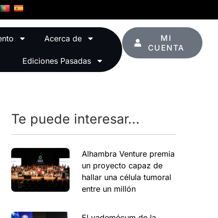
MI
ento
Acerca de
CUENTA
Ediciones Pasadas
Te puede interesar...
Alhambra Venture premia
un proyecto capaz de
hallar una célula tumoral
entre un millón
El vademécum de la