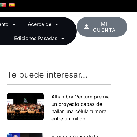
MI
ento
Acerca de
CUENTA
Ediciones Pasadas
Te puede interesar...
Alhambra Venture premia
un proyecto capaz de
hallar una célula tumoral
entre un millón
El vademécum de la