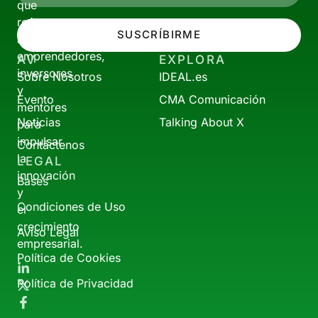
que
reúne
SUSCRÍBIRME
a
emprendedores,
AV
EXPLORA
inversores
Sobre Nosotros
IDEAL.es
y
Evento
CMA Comunicación
mentores
Noticias
Talking About X
para
impulsar
Contáctenos
la
LEGAL
innovación
Bases
y
Condiciones de Uso
el
crecimiento
Aviso Legal
empresarial.
Política de Cookies
Política de Privacidad