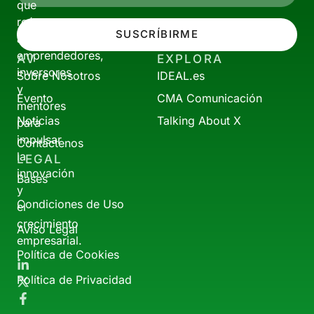
que
reúne
SUSCRÍBIRME
a
emprendedores,
AV
EXPLORA
inversores
Sobre Nosotros
IDEAL.es
y
Evento
CMA Comunicación
mentores
Noticias
Talking About X
para
impulsar
Contáctenos
la
LEGAL
innovación
Bases
y
Condiciones de Uso
el
crecimiento
Aviso Legal
empresarial.
Política de Cookies
Política de Privacidad