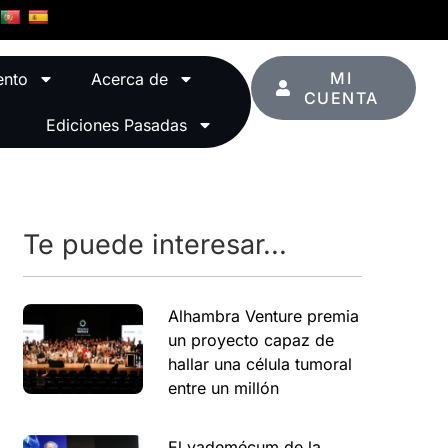
MI
ento
Acerca de
CUENTA
Ediciones Pasadas
Te puede interesar...
Alhambra Venture premia
un proyecto capaz de
hallar una célula tumoral
entre un millón
El vademécum de la