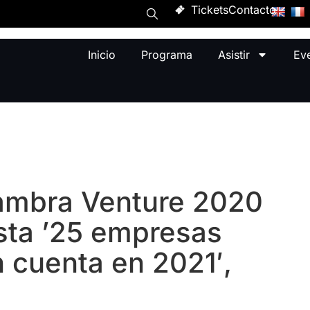
Tickets
Contacto
Inicio
Programa
Asistir
Ev
hambra Venture 2020
ista ’25 empresas
 cuenta en 2021′,