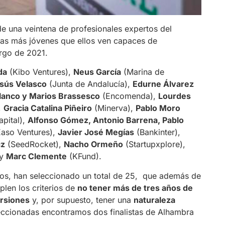
e una veintena de profesionales expertos del
as más jóvenes que ellos ven capaces de
argo de 2021.
da
(Kibo Ventures),
Neus García
(Marina de
sús Velasco
(Junta de Andalucía),
Edurne Álvarez
lanco y Marios Brassesco
(Encomenda),
Lourdes
,
Gracia Catalina Piñeiro
(Minerva),
Pablo Moro
apital),
Alfonso Gómez, Antonio Barrena, Pablo
aso Ventures),
Javier José Megías
(Bankinter),
cz
(SeedRocket),
Nacho Ormeño
(Startupxplore),
 y
Marc Clemente
(KFund).
rtos, han seleccionado un total de 25, que además de
len los criterios de
no tener más de tres años de
ersiones
y, por supuesto, tener una
naturaleza
leccionadas encontramos dos finalistas de Alhambra