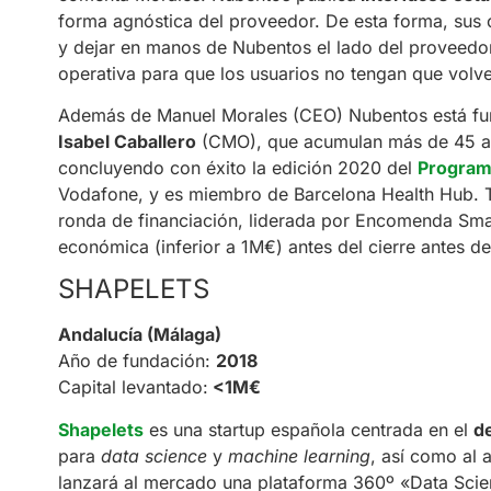
forma agnóstica del proveedor. De esta forma, sus c
y dejar en manos de Nubentos el lado del proveedo
operativa para que los usuarios no tengan que volve
Además de Manuel Morales (CEO) Nubentos está f
Isabel Caballero
(CMO), que acumulan más de 45 años
concluyendo con éxito la edición 2020 del
Program
Vodafone, y es miembro de Barcelona Health Hub. T
ronda de financiación, liderada por Encomenda Smar
económica (inferior a 1M€) antes del cierre antes de
SHAPELETS
Andalucía (Málaga)
Año de fundación:
2018
Capital levantado:
<1M€
Shapelets
es una startup española centrada en el
de
para
data science
y
machine learning
, así como al 
lanzará al mercado una plataforma 360º «Data Scien