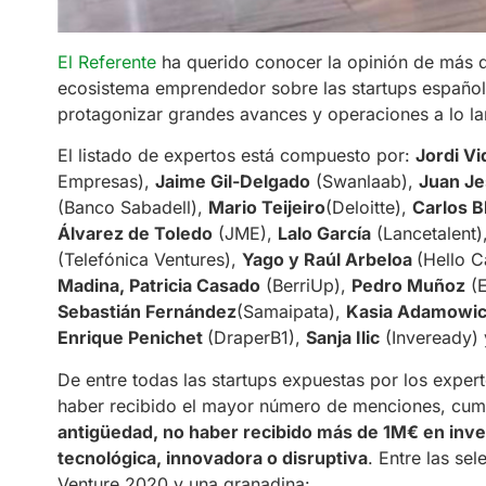
El Referente
ha querido conocer la opinión de más d
ecosistema emprendedor sobre las startups español
protagonizar grandes avances y operaciones a lo l
El listado de expertos está compuesto por:
Jordi Vi
Empresas),
Jaime Gil-Delgado
(Swanlaab),
Juan Je
(Banco Sabadell),
Mario Teijeiro
(Deloitte),
Carlos B
Álvarez de Toledo
(JME),
Lalo García
(Lancetalent)
(Telefónica Ventures),
Yago y Raúl Arbeloa
(Hello C
Madina, Patricia Casado
(BerriUp),
Pedro Muñoz
(E
Sebastián Fernández
(Samaipata),
Kasia Adamowi
Enrique Penichet
(DraperB1),
Sanja Ilic
(Inveready)
De entre todas las startups expuestas por los expe
haber recibido el mayor número de menciones, cump
antigüedad, no haber recibido más de 1M€ en inv
tecnológica, innovadora o disruptiva
. Entre las se
Venture 2020 y una granadina: