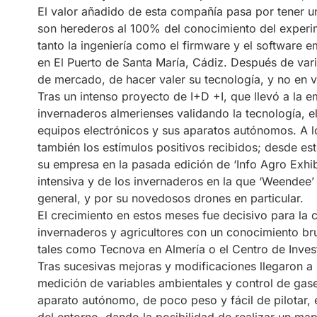
El valor añadido de esta compañía pasa por tener u
son herederos al 100% del conocimiento del exper
tanto la ingeniería como el firmware y el software 
en El Puerto de Santa María, Cádiz. Después de var
de mercado, de hacer valer su tecnología, y no en 
Tras un intenso proyecto de I+D +I, que llevó a la
invernaderos almerienses validando la tecnología, 
equipos electrónicos y sus aparatos autónomos. A l
también los estímulos positivos recibidos; desde e
su empresa en la pasada edición de ‘Info Agro Exhibit
intensiva y de los invernaderos en la que ‘Weendee’
general, y por su novedosos drones en particular.
El crecimiento en estos meses fue decisivo para la 
invernaderos y agricultores con un conocimiento br
tales como Tecnova en Almería o el Centro de Inve
Tras sucesivas mejoras y modificaciones llegaron a
medición de variables ambientales y control de gas
aparato autónomo, de poco peso y fácil de pilotar,
del entorno, dando la posibilidad de realizar un m