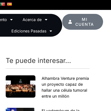
MI
ento
Acerca de
CUENTA
Ediciones Pasadas
Te puede interesar...
Alhambra Venture premia
un proyecto capaz de
hallar una célula tumoral
entre un millón
El vademécum de la