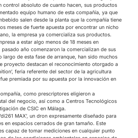
n control absoluto de cuanto hacen, sus productos
imentado equipo humano de esta compañía, ya que
embebido salen desde la planta que la compañía tiene
ios meses de fuerte apuesta por encontrar un nicho
vano, la empresa ya comercializa sus productos.
 empresa a estar algo menos de 18 meses en
el pasado año comenzaron la comercializan de sus
o largo de esta fase de arranque, han sido muchos
ste proyecto destacan el reconocimiento otorgado a
ion’, feria referente del sector de la agricultura
 fue premiada por su apuesta por la innovación en
compañía, como prescriptores eligieron a
utal del negocio, así como a Centros Tecnológicos
stigación de CSIC en Málaga.
 ‘di261 MAX’, un dron expresamente diseñado para
es en espacios cerrados de gran tamaño. Este
 es capaz de tomar mediciones en cualquier punto
apeo de las condiciones ambientales en espacios de