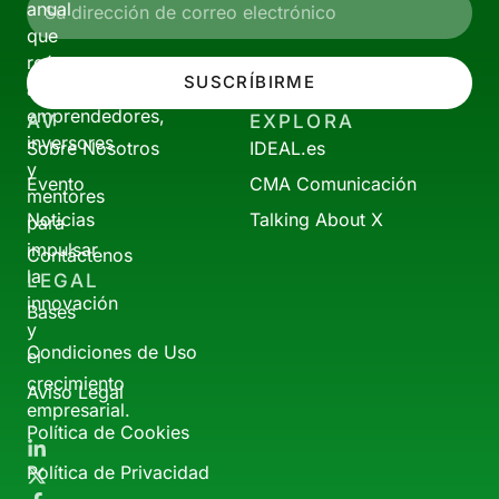
anual
que
reúne
SUSCRÍBIRME
a
emprendedores,
AV
EXPLORA
inversores
Sobre Nosotros
IDEAL.es
y
Evento
CMA Comunicación
mentores
Noticias
Talking About X
para
impulsar
Contáctenos
la
LEGAL
innovación
Bases
y
Condiciones de Uso
el
crecimiento
Aviso Legal
empresarial.
Política de Cookies
Política de Privacidad