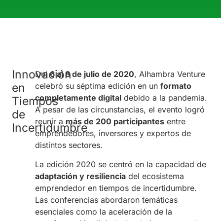
Innovación
Del
6 al 8 de julio de 2020
, Alhambra Venture
en
celebró su séptima edición en un
formato
completamente digital
debido a la pandemia.
Tiempos
A pesar de las circunstancias, el evento logró
de
reunir a
más de 200 participantes
entre
Incertidumbre
emprendedores, inversores y expertos de
distintos sectores.
La edición 2020 se centró en la capacidad de
adaptación y resiliencia
del ecosistema
emprendedor en tiempos de incertidumbre.
Las conferencias abordaron temáticas
esenciales como la aceleración de la