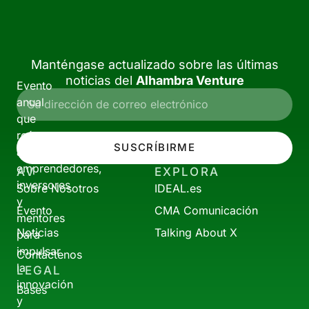
Manténgase actualizado sobre las últimas
noticias del
Alhambra Venture
Evento
anual
que
reúne
SUSCRÍBIRME
a
emprendedores,
AV
EXPLORA
inversores
Sobre Nosotros
IDEAL.es
y
Evento
CMA Comunicación
mentores
Noticias
Talking About X
para
impulsar
Contáctenos
la
LEGAL
innovación
Bases
y