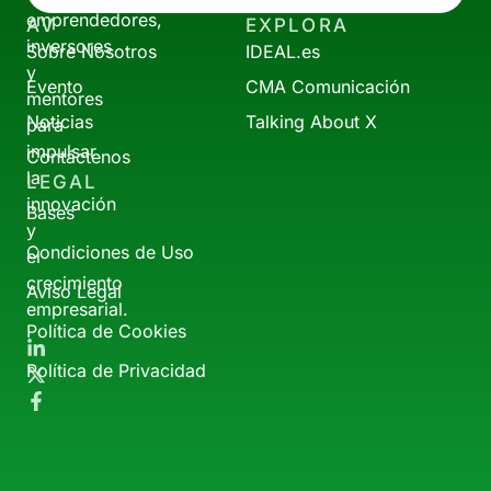
emprendedores,
AV
EXPLORA
inversores
Sobre Nosotros
IDEAL.es
y
Evento
CMA Comunicación
mentores
Noticias
Talking About X
para
impulsar
Contáctenos
la
LEGAL
innovación
Bases
y
Condiciones de Uso
el
crecimiento
Aviso Legal
empresarial.
Política de Cookies
Política de Privacidad