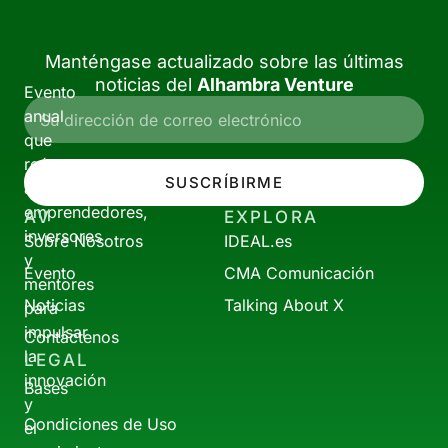
Manténgase actualizado sobre las últimas
noticias del
Alhambra Venture
Evento
anual
que
reúne
SUSCRÍBIRME
a
emprendedores,
AV
EXPLORA
inversores
Sobre Nosotros
IDEAL.es
y
Evento
CMA Comunicación
mentores
Noticias
Talking About X
para
impulsar
Contáctenos
la
LEGAL
innovación
Bases
y
Condiciones de Uso
el