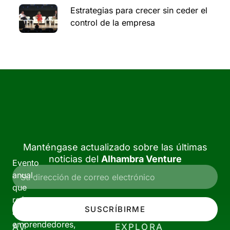
Estrategias para crecer sin ceder el
control de la empresa
Manténgase actualizado sobre las últimas
noticias del
Alhambra Venture
Evento
anual
que
reúne
SUSCRÍBIRME
a
emprendedores,
AV
EXPLORA