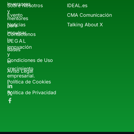
inversores
Sobre Nosotros
IDEAL.es
y
Evento
CMA Comunicación
mentores
Noticias
Talking About X
para
impulsar
Contáctenos
la
LEGAL
innovación
Bases
y
Condiciones de Uso
el
crecimiento
Aviso Legal
empresarial.
Política de Cookies
Política de Privacidad