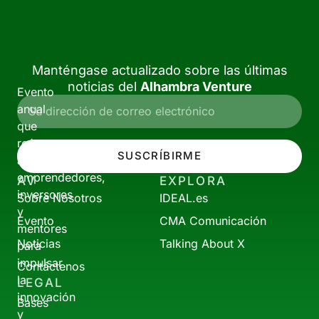
Manténgase actualizado sobre las últimas
noticias del
Alhambra Venture
Evento
anual
que
reúne
SUSCRÍBIRME
a
emprendedores,
AV
EXPLORA
inversores
Sobre Nosotros
IDEAL.es
y
Evento
CMA Comunicación
mentores
Noticias
Talking About X
para
impulsar
Contáctenos
la
LEGAL
innovación
Bases
y