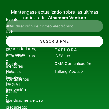
Manténgase actualizado sobre las últimas
noticias del
Alhambra Venture
Evento
anual
que
reúne
SUSCRÍBIRME
a
emprendedores,
AV
EXPLORA
inversores
Sobre Nosotros
IDEAL.es
y
Evento
CMA Comunicación
mentores
Noticias
Talking About X
para
impulsar
Contáctenos
la
LEGAL
innovación
Bases
y
Condiciones de Uso
el
crecimiento
Aviso Legal