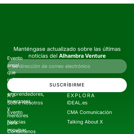
Manténgase actualizado sobre las últimas
noticias del
Alhambra Venture
Evento
anual
que
reúne
SUSCRÍBIRME
a
emprendedores,
AV
EXPLORA
inversores
Sobre Nosotros
IDEAL.es
y
Evento
CMA Comunicación
mentores
Noticias
Talking About X
para
impulsar
Contáctenos